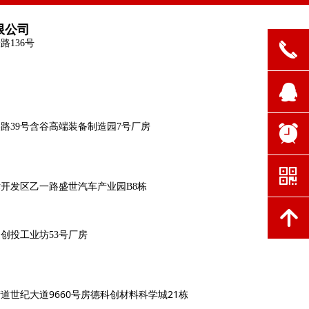
限公司
136号
끅
뀩
路39号含谷高端装备制造园7号厂房
뀥
낃
开发区乙一路盛世汽车产业园B8栋
녕
创投工业坊53号厂房
道世纪大道9660号房德科创材料科学城21栋