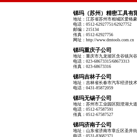
锑玛（苏州）精密工具有
地址：江苏省苏州市相城区爱格豪路
电话：0512-62927751/62927752
邮编：215134
传真：0512-62927756
网址：http://www.dmtools.com.cn
锑玛重庆子公司
地址：重庆市九龙坡区含谷镇兴谷
电话：023-68673315/68673313
传真：023-68673316
锑玛吉林子公司
地址：吉林省长春市汽车经济技术
电话：0431-85872059
锑玛无锡子公司
地址：苏州市工业园区阳澄湖大道
电话：0512-67587591
传真：0512-67587527
锑玛济南子公司
山东省济南市章丘区圣井街
地址：
电话：0531-83682371